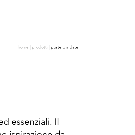
Azienda
Servizio Clienti
Contatti
home
|
prodotti
|
porte blindate
 essenziali. Il
ae ispirazione da