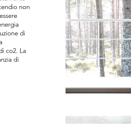
ncendio non
 essere
energia
duzione di
a
di co2. La
anzia di