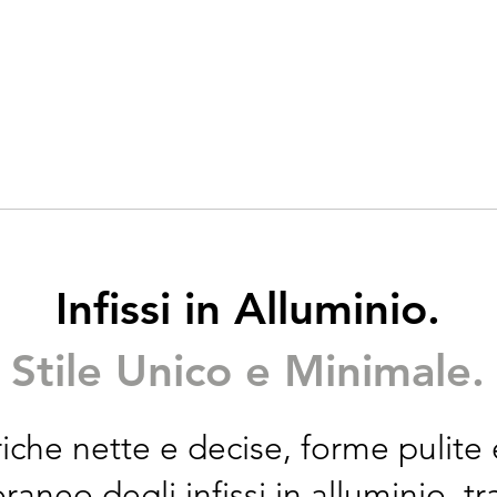
Home
Prodotti
Materiali
Infissi in Alluminio.
Stile Unico e Minimale.
che nette e decise, forme pulite ed
neo degli infissi in alluminio, tr