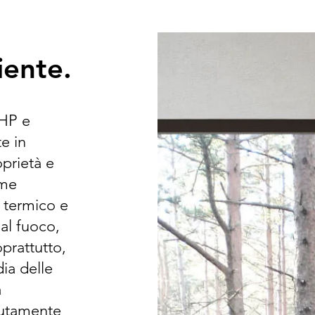
iente.
 HP e
e in
oprietà e
ime
 termico e
 al fuoco,
oprattutto,
dia delle
à
olutamente