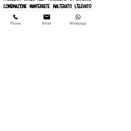
combinazione manterrete inalterato l’elevato
grado di sicurezza del prodotto.
Phone
Email
Whatsapp
Si consiglia di fare l’operazione di cambio
combinazione a porta aperta.