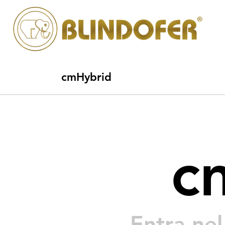
cmHybrid
c
Entra nel