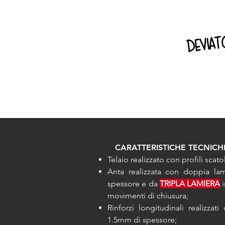
deviat
CARATTERISTICHE TECNICH
Telaio realizzato con profili scato
Anta realizzata con doppia la
spessore e da
TRIPLA LAMIERA
i
movimenti di chiusura;
Rinforzi longitudinali realizza
1.5mm di spessore;