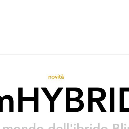
Home
Prodotti
Materiali
novità
mHYBRI
 mondo dell'ibrido Bl