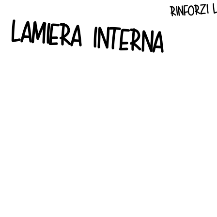
rinforzi l
lamiera interna