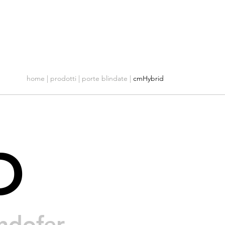
Azienda
Servizio Clienti
Contatti
home | prodotti |
porte blindate
|
cmHybrid
D
indofer