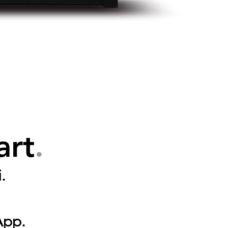
art
.
.
App.