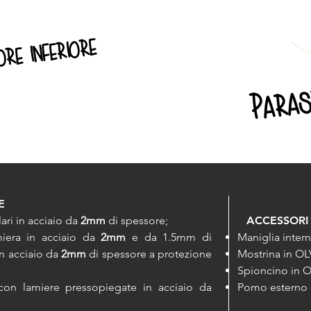
ore inferiore
Paras
E
lari in acciaio da
2mm
di spessore;
ACCESSORI 
miera in acciaio da
2mm
e da 1.5mm di
Maniglia inter
n acciaio da
2mm
di spessore a protezione
Mostrina in O
Spioncino in 
ti con lamiere pressopiegate in acciaio da
Pomo esterno 