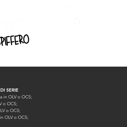
piffero
DI SERIE
na in OLV o OCS;
LV o OCS;
OLV o OCS;
in OLV o OCS;