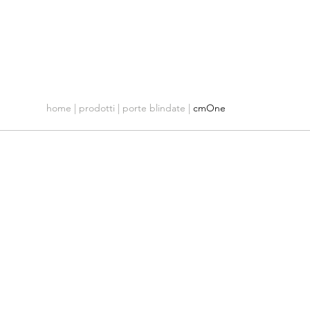
Azienda
Servizio Clienti
Contatti
home
|
prodotti
|
porte blindate
|
cmOne