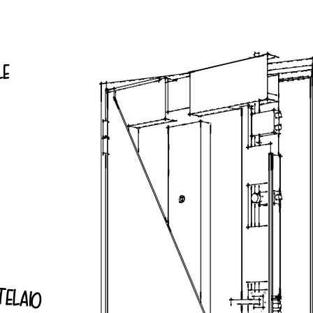
le
telaio