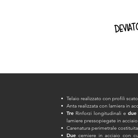
deviat
Telaio realizzato con profili scato
Anta realizzata con lamiera in ac
Tre
Rinforzi longitudinali e
due
lamiere pressopiegate in acciai
Carenatura perimetrale costituit
Due
cerniere in acciaio con cus