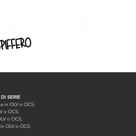
piffero
DI SERIE
na in OLV o OCS;
LV o OCS;
OLV o OCS;
in OLV o OCS;