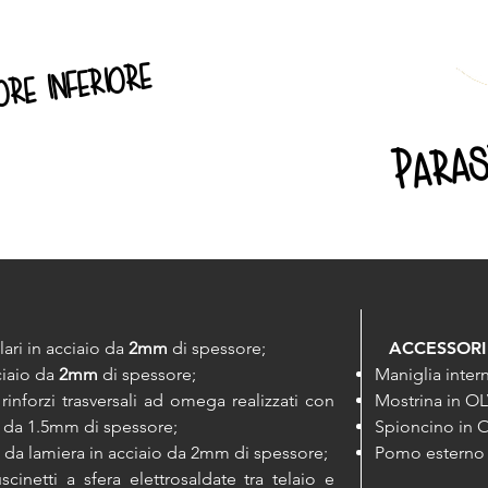
ore inferiore
Paras
lari in acciaio da
2mm
di spessore;
ACCESSORI 
ciaio da
2mm
di spessore;
Maniglia inter
rinforzi trasversali ad omega realizzati con
Mostrina in O
o da 1.5mm di spessore;
Spioncino in 
a da lamiera in acciaio da 2mm di spessore;
Pomo esterno 
cinetti a sfera elettrosaldate tra telaio e