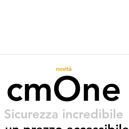
Home
Prodotti
Materiali
novità
cmOne
Sicurezza incredibile