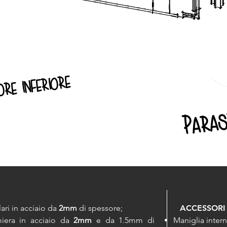
ore inferiore
Paras
lari in acciaio da
2mm
di spessore;
ACCESSORI 
miera in acciaio da
2mm
e da 1.5mm di
Maniglia inter