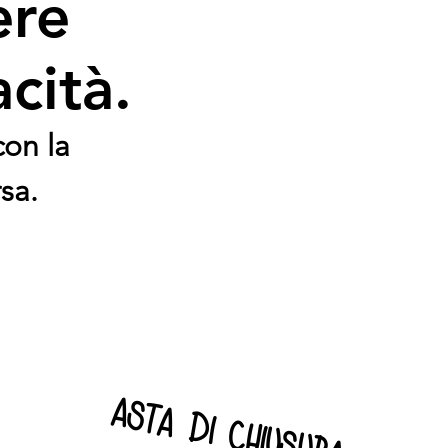
ere
cità.
con la
sa.
asta di chiusura