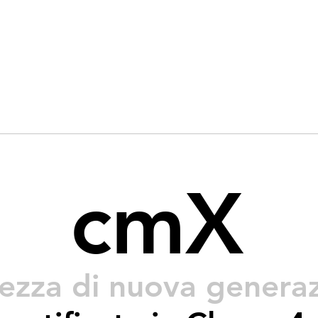
Home
Prodotti
Materiali
cmX
rezza di nuova genera