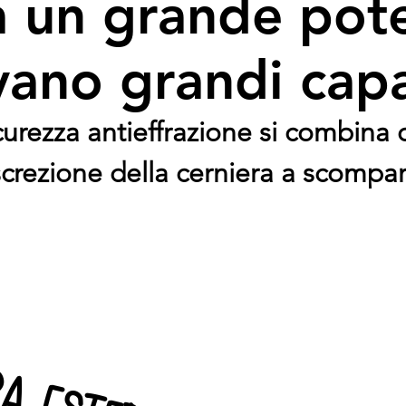
 un grande pot
vano grandi capa
curezza antieffrazione si combina 
screzione della cerniera a scompar
ra esterna