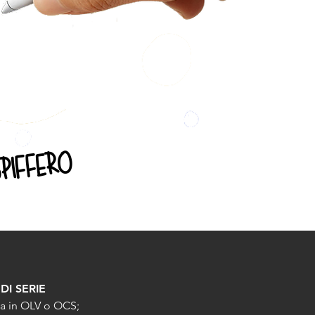
piffero
DI SERIE
na in OLV o OCS;