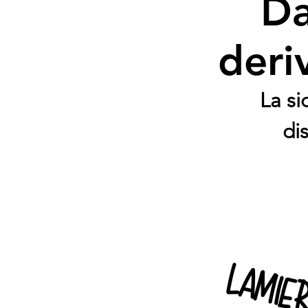
Da
deri
La si
di
lamie