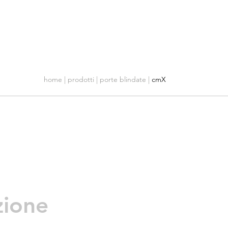
Azienda
Servizio Clienti
Contatti
home
|
prodotti
|
porte blindate
|
cmX
zione