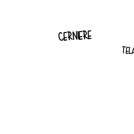
cerniere
tel