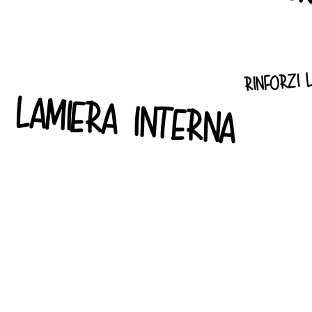
rinforzi l
lamiera interna